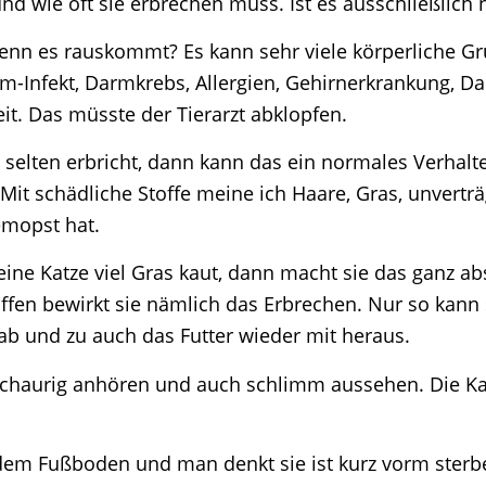
und wie oft sie erbrechen muss. Ist es ausschließlic
enn es rauskommt? Es kann sehr viele körperliche Gr
m-Infekt, Darmkrebs, Allergien, Gehirnerkrankung, D
it. Das müsste der Tierarzt abklopfen.
 selten erbricht, dann kann das ein normales Verhalt
 Mit schädliche Stoffe meine ich Haare, Gras, unvertr
emopst hat.
ne Katze viel Gras kaut, dann macht sie das ganz abs
offen bewirkt sie nämlich das Erbrechen. Nur so kan
b und zu auch das Futter wieder mit heraus.
schaurig anhören und auch schlimm aussehen. Die Kat
f dem Fußboden und man denkt sie ist kurz vorm sterb