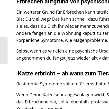
Erbrechen aufgrund von psychisc
Ein weiterer Grund für Erbrechen kann tatsäc
Bist Du viel weg? Das kann schnell dazu führ
sie es, dass du Dich ihr wieder mehr zuwende
Andere fangen an die Wohnung kaputt zu zerkra
körperliche Symptome, wie Magenprobleme.
Selbst wenn es wirklich eine psychische Ursac
Bachblüten für Katzen
angenommen du fängst jetzt wieder aktiv dam
Katze erbricht – ab wann zum Tier
Bestimmte Symptome sollten für ernsthafte So
Wenn Deine Katze sehr abgeschlagen wirkt, S
das Erbrochene hat, sollte ebenfalls profess
Kot riecht, ab zum Arzt.