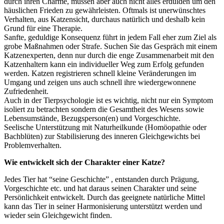
durch ihren Charme, müssen aber auch nicht alles erdulden um den
häuslichen Frieden zu gewährleisten. Oftmals ist unerwünschtes
Verhalten, aus Katzensicht, durchaus natürlich und deshalb kein
Grund für eine Therapie.
Sanfte, geduldige Konsequenz führt in jedem Fall eher zum Ziel als
grobe Maßnahmen oder Strafe. Suchen Sie das Gespräch mit einem
Katzenexperten, denn nur durch die enge Zusammenarbeit mit den
Katzenhaltern kann ein individueller Weg zum Erfolg gefunden
werden. Katzen registrieren schnell kleine Veränderungen im
Umgang und zeigen uns auch schnell ihre wiedergewonnene
Zufriedenheit.
Auch in der Tierpsychologie ist es wichtig, nicht nur ein Symptom
isoliert zu betrachten sondern die Gesamtheit des Wesens sowie
Lebensumstände, Bezugsperson(en) und Vorgeschichte.
Seelische Unterstützung mit Naturheilkunde (Homöopathie oder
Bachblüten) zur Stabilisierung des inneren Gleichgewichts bei
Problemverhalten.
Wie entwickelt sich der Charakter einer Katze?
Jedes Tier hat “seine Geschichte” , entstanden durch Prägung,
Vorgeschichte etc. und hat daraus seinen Charakter und seine
Persönlichkeit entwickelt. Durch das geeignete natürliche Mittel
kann das Tier in seiner Harmonisierung unterstützt werden und
wieder sein Gleichgewicht finden.