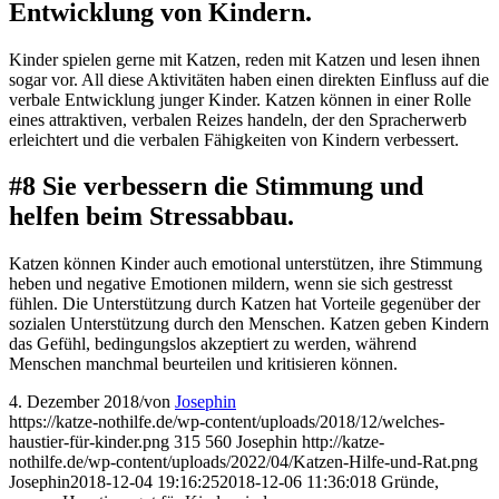
Entwicklung von Kindern.
Kinder spielen gerne mit Katzen, reden mit Katzen und lesen ihnen
sogar vor. All diese Aktivitäten haben einen direkten Einfluss auf die
verbale Entwicklung junger Kinder. Katzen können in einer Rolle
eines attraktiven, verbalen Reizes handeln, der den Spracherwerb
erleichtert und die verbalen Fähigkeiten von Kindern verbessert.
#8 Sie verbessern die Stimmung und
helfen beim Stressabbau.
Katzen können Kinder auch emotional unterstützen, ihre Stimmung
heben und negative Emotionen mildern, wenn sie sich gestresst
fühlen. Die Unterstützung durch Katzen hat Vorteile gegenüber der
sozialen Unterstützung durch den Menschen. Katzen geben Kindern
das Gefühl, bedingungslos akzeptiert zu werden, während
Menschen manchmal beurteilen und kritisieren können.
4. Dezember 2018
/
von
Josephin
https://katze-nothilfe.de/wp-content/uploads/2018/12/welches-
haustier-für-kinder.png
315
560
Josephin
http://katze-
nothilfe.de/wp-content/uploads/2022/04/Katzen-Hilfe-und-Rat.png
Josephin
2018-12-04 19:16:25
2018-12-06 11:36:01
8 Gründe,