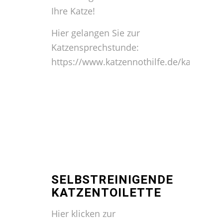
Ihre Katze!
Hier gelangen Sie zur
Katzensprechstunde:
https://www.katzennothilfe.de/katzensp
SELBSTREINIGENDE
KATZENTOILETTE
Hier klicken zur