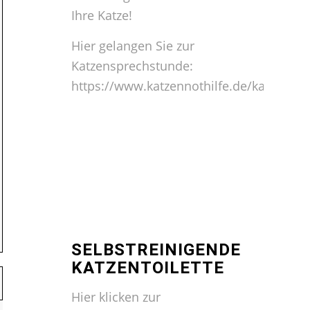
Ihre Katze!
Hier gelangen Sie zur
Katzensprechstunde:
https://www.katzennothilfe.de/katzensp
SELBSTREINIGENDE
KATZENTOILETTE
Hier klicken zur