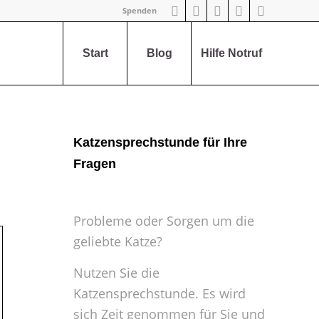
Spenden
Start
Blog
Hilfe Notruf
Katzensprechstunde für Ihre
Fragen
Probleme oder Sorgen um die
geliebte Katze?
Nutzen Sie die
Katzensprechstunde. Es wird
sich Zeit genommen für Sie und