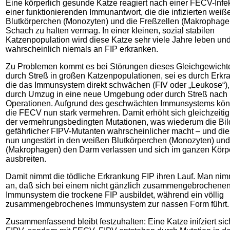
Eine körperlich gesunde Katze reagiert nach einer FECV-Infek
einer funktionierenden Immunantwort, die die infizierten weiß
Blutkörperchen (Monozyten) und die Freßzellen (Makrophagen
Schach zu halten vermag. In einer kleinen, sozial stabilen
Katzenpopulation wird diese Katze sehr viele Jahre leben un
wahrscheinlich niemals an FIP erkranken.
Zu Problemen kommt es bei Störungen dieses Gleichgewichte
durch Streß in großen Katzenpopulationen, sei es durch Erk
die das Immunsystem direkt schwächen (FIV oder „Leukose“),
durch Umzug in eine neue Umgebung oder durch Streß nach
Operationen. Aufgrund des geschwächten Immunsystems kön
die FECV nun stark vermehren. Damit erhöht sich gleichzeitig
der vermehrungsbedingten Mutationen, was wiederum die Bi
gefährlicher FIPV-Mutanten wahrscheinlicher macht – und di
nun ungestört in den weißen Blutkörperchen (Monozyten) und
(Makrophagen) den Darm verlassen und sich im ganzen Körp
ausbreiten.
Damit nimmt die tödliche Erkrankung FIP ihren Lauf. Man nim
an, daß sich bei einem nicht gänzlich zusammengebrochene
Immunsystem die trockene FIP ausbildet, während ein völlig
zusammengebrochenes Immunsystem zur nassen Form führt.
Zusammenfassend bleibt festzuhalten: Eine Katze inifziert sich