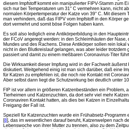
diesem Impfstoff kommt ein manipulierter FIPV-Stamm zum Ei
sich nur bei Temperaturen um 31° C vermehren kann, nicht ab
normalen Körpertemperatur der Katze von 39° C. Mit diesem Tr
man verhindern, daß das FIPV vom Impfstoff in den Körper gel
dort vermehrt und somit böse Folgen haben kann.
Es soll also lediglich eine Antikörperbildung in den Haupteintri
der FCoV angeregt werden: in den Schleimhäuten der Nase, 
Mundes und des Rachens. Diese Antikörper sollen rein lokal 
nicht in den Blutkreislauf gelangen, was aber leider trotzdem 
passiert und damit zu einem meßbaren Coronavirus-Titer führt
Die Wirksamkeit dieser Impfung wird in der Fachwelt äußerst 
diskutiert. Weitgehend einig ist man sich darüber, daß eine I
für Katzen zu empfehlen ist, die noch nie Kontakt mit Coronavi
Aber selbst dann liegt die Schutzwirkung bei deutlich unter 1
FIP ist vor allem in größeren Katzenbeständen ein Problem, a
Tierheimen und Katzenzuchten, da dort sehr viel mehr Katzen
Coronaviren Kontakt hatten, als dies bei Katzen in Einzelhal
Freigang der Fall ist.
Speziell für Katzenzuchten wurde ein Frühabsetz-Programm e
[
8
], das im wesentlichen darauf beruht, Katzenwelpen nach d
Lebenswoche von ihrer Mutter zu trennen, also zu dem Zeitpu