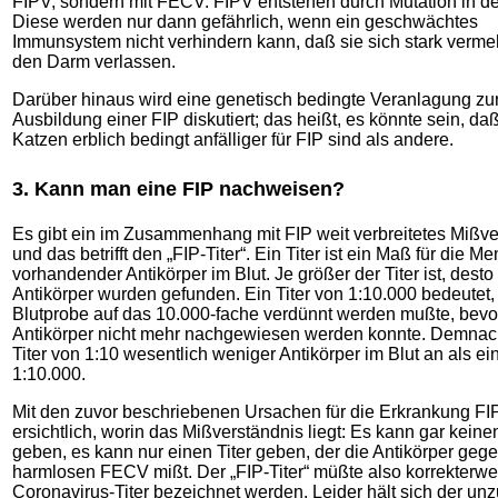
FIPV, sondern mit FECV. FIPV entstehen durch Mutation in de
Diese werden nur dann gefährlich, wenn ein geschwächtes
Immunsystem nicht verhindern kann, daß sie sich stark verm
den Darm verlassen.
Darüber hinaus wird eine genetisch bedingte Veranlagung zu
Ausbildung einer FIP diskutiert; das heißt, es könnte sein, d
Katzen erblich bedingt anfälliger für FIP sind als andere.
3. Kann man eine FIP nachweisen?
Es gibt ein im Zusammenhang mit FIP weit verbreitetes Mißve
und das betrifft den „FIP-Titer“. Ein Titer ist ein Maß für die M
vorhandender Antikörper im Blut. Je größer der Titer ist, dest
Antikörper wurden gefunden. Ein Titer von 1:10.000 bedeutet,
Blutprobe auf das 10.000-fache verdünnt werden mußte, bevo
Antikörper nicht mehr nachgewiesen werden konnte. Demnach
Titer von 1:10 wesentlich weniger Antikörper im Blut an als ein
1:10.000.
Mit den zuvor beschriebenen Ursachen für die Erkrankung FIP
ersichtlich, worin das Mißverständnis liegt: Es kann gar keinen
geben, es kann nur einen Titer geben, der die Antikörper gege
harmlosen FECV mißt. Der „FIP-Titer“ müßte also korrekterwe
Coronavirus-Titer bezeichnet werden. Leider hält sich der unz