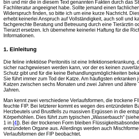
bin und mir die in diesem Text genannten Fakten durch das S
Fachliteratur angeeignet habe. Sollte jemand einen fachliche
Widerspruch finden, so bitte ich um eine kurze Nachricht. Dies
erhebt keinerlei Anspruch auf Vollständigkeit, auch soll und k
fachgerechte Beratung und Betreuung durch eine Tierärztin o
Tierarzt ersetzen. Ich übernehme keinerlei Haftung für die Rich
Informationen.
1. Einleitung
Die feline infektiöse Peritonitis ist eine Infektionserkrankung, 
sicher nachgewiesen werden kann, vor der es keinen zuverlä
Schutz gibt und für die keine Behandlungsmöglichkeiten beka
Sie führt immer zum Tod der Katze. Am häufigsten erkranken 
Katzen zwischen sechs Monaten und zwei Jahren und ältere T
Jahren.
Man kennt zwei verschiedene Verlaufsformen, die trockene FI
feuchte FIP. Bei letzterer kommt es wegen des entzündeten Ba
Herzbeutels und Brustfells zu massiven Ergüssen in die ent
Körperhöhlen. Dies führt zum typischen „Wasserbauch“ (sieh
1 in [
4
]). Bei der trockenen Form bleiben Flüssigkeitsabsond
entzündeten Organe aus. Allerdings werden auch Mischforme
Verlaufsformen der FIP beobachtet.