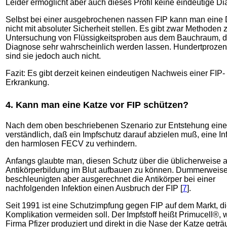
Leider ermöglicht aber auch dieses Profil keine eindeutige D
Selbst bei einer ausgebrochenen nassen FIP kann man eine
nicht mit absoluter Sicherheit stellen. Es gibt zwar Methoden 
Untersuchung von Flüssigkeitsproben aus dem Bauchraum, d
Diagnose sehr wahrscheinlich werden lassen. Hundertprozent
sind sie jedoch auch nicht.
Fazit: Es gibt derzeit keinen eindeutigen Nachweis einer FIP-
Erkrankung.
4. Kann man eine Katze vor FIP schützen?
Nach dem oben beschriebenen Szenario zur Entstehung einer 
verständlich, daß ein Impfschutz darauf abzielen muß, eine Inf
den harmlosen FECV zu verhindern.
Anfangs glaubte man, diesen Schutz über die üblicherweise 
Antikörperbildung im Blut aufbauen zu können. Dummerweis
beschleunigten aber ausgerechnet die Antikörper bei einer
nachfolgenden Infektion einen Ausbruch der FIP [
7
].
Seit 1991 ist eine Schutzimpfung gegen FIP auf dem Markt, d
Komplikation vermeiden soll. Der Impfstoff heißt Primucell®, 
Firma Pfizer produziert und direkt in die Nase der Katze geträuf