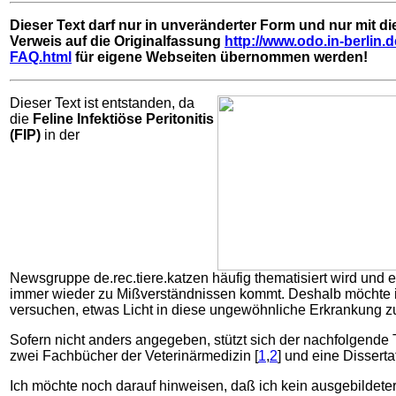
Dieser Text darf nur in unveränderter Form und nur mit d
Verweis auf die Originalfassung
http://www.odo.in-berlin.d
FAQ.html
für eigene Webseiten übernommen werden!
Dieser Text ist entstanden, da
die
Feline Infektiöse Peritonitis
(FIP)
in der
Newsgruppe de.rec.tiere.katzen häufig thematisiert wird und e
immer wieder zu Mißverständnissen kommt. Deshalb möchte 
versuchen, etwas Licht in diese ungewöhnliche Erkrankung z
Sofern nicht anders angegeben, stützt sich der nachfolgende 
zwei Fachbücher der Veterinärmedizin [
1
,
2
] und eine Dissertat
Ich möchte noch darauf hinweisen, daß ich kein ausgebildeter