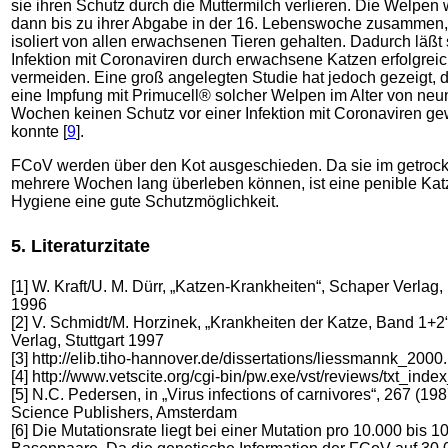
sie ihren Schutz durch die Muttermilch verlieren. Die Welpen
dann bis zu ihrer Abgabe in der 16. Lebenswoche zusammen,
isoliert von allen erwachsenen Tieren gehalten. Dadurch läßt 
Infektion mit Coronaviren durch erwachsene Katzen erfolgrei
vermeiden. Eine groß angelegten Studie hat jedoch gezeigt, 
eine Impfung mit Primucell® solcher Welpen im Alter von neu
Wochen keinen Schutz vor einer Infektion mit Coronaviren ge
konnte [
9
].
FCoV werden über den Kot ausgeschieden. Da sie im getrock
mehrere Wochen lang überleben können, ist eine penible Kat
Hygiene eine gute Schutzmöglichkeit.
5. Literaturzitate
[1] W. Kraft/U. M. Dürr, „Katzen-Krankheiten“, Schaper Verlag
1996
[2] V. Schmidt/M. Horzinek, „Krankheiten der Katze, Band 1+2
Verlag, Stuttgart 1997
[3] http://elib.tiho-hannover.de/dissertations/liessmannk_2000
[4] http://www.vetscite.org/cgi-bin/pw.exe/vst/reviews/txt_ind
[5] N.C. Pedersen, in „Virus infections of carnivores“, 267 (198
Science Publishers, Amsterdam
[6] Die Mutationsrate liegt bei einer Mutation pro 10.000 bis 1