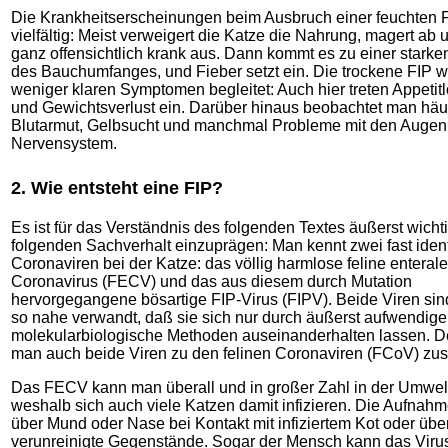
Die Krankheitserscheinungen beim Ausbruch einer feuchten F
vielfältig: Meist verweigert die Katze die Nahrung, magert ab 
ganz offensichtlich krank aus. Dann kommt es zu einer star
des Bauchumfanges, und Fieber setzt ein. Die trockene FIP w
weniger klaren Symptomen begleitet: Auch hier treten Appetitl
und Gewichtsverlust ein. Darüber hinaus beobachtet man häu
Blutarmut, Gelbsucht und manchmal Probleme mit den Auge
Nervensystem.
2. Wie entsteht eine FIP?
Es ist für das Verständnis des folgenden Textes äußerst wichti
folgenden Sachverhalt einzuprägen: Man kennt zwei fast iden
Coronaviren bei der Katze: das völlig harmlose feline enterale
Coronavirus (FECV) und das aus diesem durch Mutation
hervorgegangene bösartige FIP-Virus (FIPV). Beide Viren sin
so nahe verwandt, daß sie sich nur durch äußerst aufwendige
molekularbiologische Methoden auseinanderhalten lassen. D
man auch beide Viren zu den felinen Coronaviren (FCoV) z
Das FECV kann man überall und in großer Zahl in der Umwelt 
weshalb sich auch viele Katzen damit infizieren. Die Aufnahme
über Mund oder Nase bei Kontakt mit infiziertem Kot oder üb
verunreinigte Gegenstände. Sogar der Mensch kann das Viru