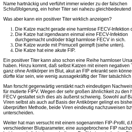
Name hartnäckig und verführt immer wieder zu der falschen
Schlußfolgerung, ein hoher Titer sei nahezu gleichbedeutend 
Was aber kann ein positiver Titer wirklich anzeigen?
Die Katze macht gerade eine harmlose FECV-Infektion 
Die Katze hat irgendwann einmal eine FECV-Infektion
durchgemacht und/oder trägt harmlose FECV in sich.
Die Katze wurde mit Primucell geimpft (siehe unten).
Die Katze hat eine akute FIP.
Ein positiver Titer kann also schon eine Reihe harmloser Urs
haben. Hinzu kommt, daß selbst Katzen mit einem negativen Ti
ganz ohne Antikörper im Blut, akut an FIP erkrankt sein könn
dürfte klar sein, wie wenig aussagekräftig der Titer tatsächlich 
Man forscht gegenwärtig verstärkt nach eindeutigen Nachwe
für mutierte FIPV. Wegen der sehr großen ähnlichkeit zu den
FECV gestaltet sich dies als äußerst schwierig. Sowohl auf B
Viren selbst als auch auf Basis der Antikörper gelingt es bishe
überprüften Methode, beide Viren eindeutig nachzuweisen bz
unterscheiden.
Weiter hat man versucht mit einem sogenannten FIP-Profil, d
verschiedener Blutparameter, eine ausgebrochene FIP nachz