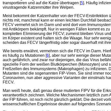
transportieren und auf die Katze übertragen [
5
]. Häufig infizie
virustragende Katzenmütter ihre Welpen.
Meist bekommt der Katzenhalter von der FECV-Erstinfektion 
nichts mit, manchmal kann er einen leichten Durchfall beoba
FECV vermehrt sich im Darm und wird dort vom Immunsyste
mit Antikörpern bekämpft. Nur in wenigen Fällen kommt es zu 
kompletten Eliminierung der FECV; zumeist bleiben Virus und
im Körper existent und halten sich die Waage. Nur sehr weni
scheiden das FECV längerfristig oder sogar dauerhaft mit ihr
Wie bereits erwähnt, vermehren sich die FECV im Darm. Hie
es häufig zu Mutationen [
6
], aber nur sehr wenige dieser Muta
auch gefährlich, und zwar nur diejenigen, die das Virus befäh
spezielle Form der weißen Blutkörperchen (Monozyten) und 
Freßzellen des Immunsystems (Makrophagen) zu infizieren. 
Mutanten sind die sogenannten FIP-Viren. Sie sind immer no
Coronaviren, nun aber aggressive Varianten der einstmals h
FECV.
Man weiß heute, daß genau diese mutierten FIPV für die Erk
verantwortlich zeichnen. Welche Mechanismen letztlich zum 
der FIP führen, ist noch nicht gänzlich geklärt. Die derzeit vo
wissenschaftlichen Ergebnisse deuten auf folgendes Szenario